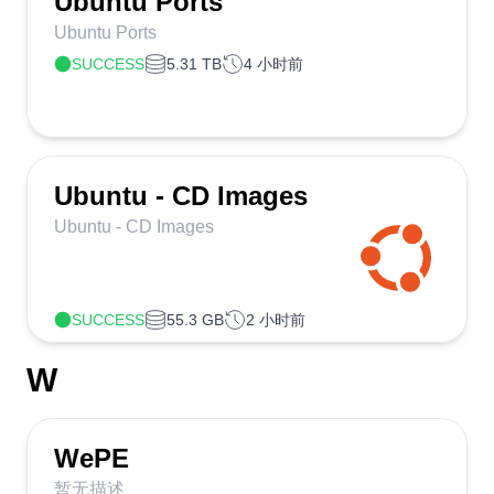
Ubuntu Ports
Ubuntu Ports
SUCCESS
5.31 TB
4 小时前
Ubuntu - CD Images
Ubuntu - CD Images
SUCCESS
55.3 GB
2 小时前
W
WePE
暂无描述