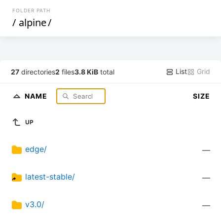
FOLDER PATH
/
alpine
/
List
Grid
27
directories
2
files
3.8 KiB
total
NAME
SIZE
UP
edge/
—
latest-stable/
—
v3.0/
—